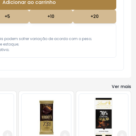
Adicionar ao carrinho
Subtotal:
R$ 0,00
+
5
+
10
+
20
eis podem sofrer variação de acordo com o peso;

e estoque;

tiva;
Ver mais
Add
Add
Add
+
3
+
5
+
10
+
3
+
5
+
10
+
3