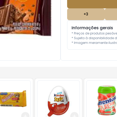
+
3
Informações gerais
* Preços de produtos pesáv
* Sujeito à disponibilidade d
* Imagem meramente ilustra
Add
Add
10
+
3
+
5
+
10
+
3
+
5
+
10