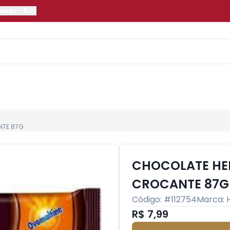
burgo
-
RJ
NTE 87G
CHOCOLATE HE
CROCANTE 87G
Código: #
112754
Marca:
R$ 7,99