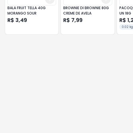
BALA FRUIT TELLA 40G
BROWNIE DI BROWNIE 80G
PACOQU
MORANGO SOUR
CREME DE AVELA
UN 18G
R$ 3,49
R$ 7,99
R$ 1,
0.02 kg