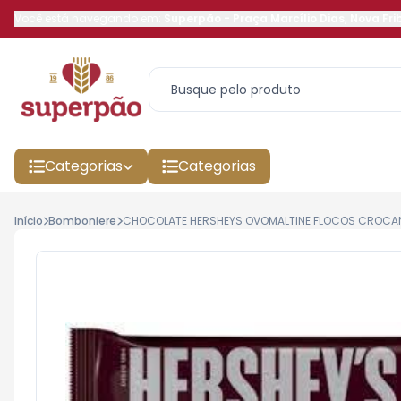
Você está navegando em:
Superpão
-
Praça Marcílio Dias
,
Nova Fri
Categorias
Categorias
Início
Bomboniere
CHOCOLATE HERSHEYS OVOMALTINE FLOCOS CROCA