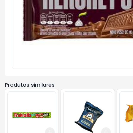
Produtos similares
Add
Add
+
3
+
5
+
10
+
3
+
5
+