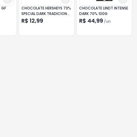
 GF
CHOCOLATE HERSHEYS 73%
CHOCOLATE LINDT INTENSE
SPECIAL DARK TRADICIONAL
DARK 70% 100G
85G
R$ 12,99
R$ 44,99
/
un