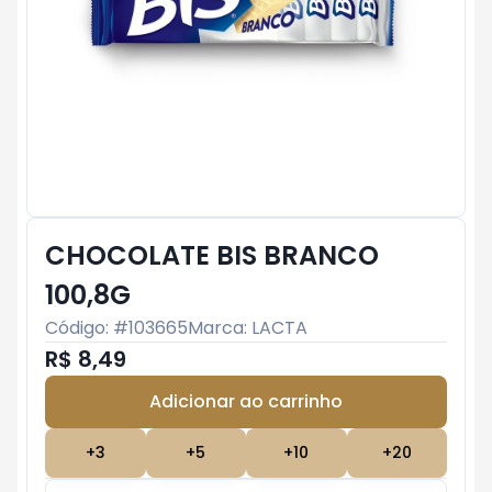
CHOCOLATE BIS BRANCO
100,8G
Código: #
103665
Marca:
LACTA
R$ 8,49
Adicionar ao carrinho
Subtotal:
R$ 0
+
3
+
5
+
10
+
20