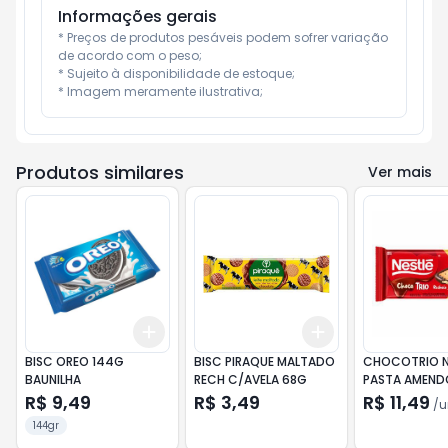
Informações gerais
* Preços de produtos pesáveis podem sofrer variação 
de acordo com o peso;

* Sujeito à disponibilidade de estoque;

* Imagem meramente ilustrativa;
Produtos similares
Ver mais
Add
Add
+
3
+
5
+
10
+
3
+
5
+
10
BISC OREO 144G
BISC PIRAQUE MALTADO
CHOCOTRIO N
BAUNILHA
RECH C/AVELA 68G
PASTA AMEND
R$ 9,49
R$ 3,49
R$ 11,49
/
u
144gr