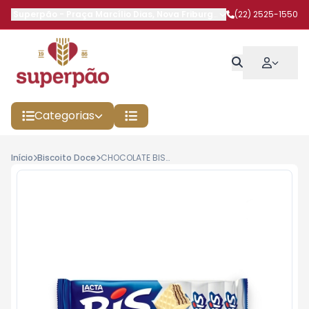
Superpão
-
Praça Marcílio Dias
,
Nova Friburgo
-
RJ
(22) 2525-1550
Categorias
Início
Biscoito Doce
CHOCOLATE BIS BRANCO 100,8G