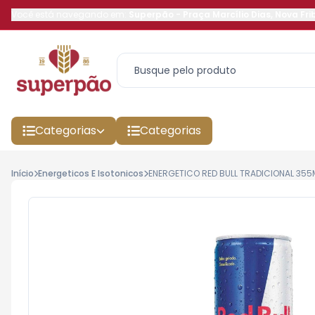
Você está navegando em:
Superpão
-
Praça Marcílio Dias
,
Nova Fri
Categorias
Categorias
Início
Energeticos E Isotonicos
ENERGETICO RED BULL TRADICIONAL 355