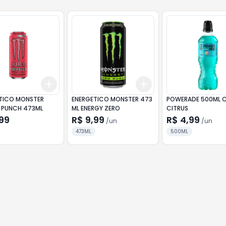
Add
Add
10
+
3
+
5
+
10
+
3
+
5
+
10
 MONSTER
ENERGETICO MONSTER 473
POWERADE 500ML 
E PUNCH 473ML
ML ENERGY ZERO
CITRUS
99
R$ 9,99
R$ 4,99
/
un
/
un
473ML
500ML