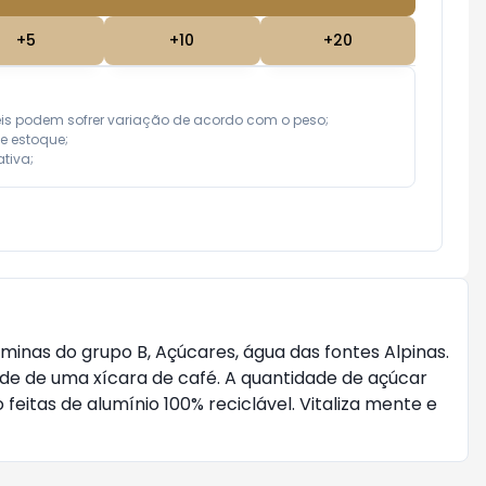
+
5
+
10
+
20
eis podem sofrer variação de acordo com o peso;

e estoque;

tiva;
aminas do grupo B, Açúcares, água das fontes Alpinas.
e de uma xícara de café. A quantidade de açúcar
feitas de alumínio 100% reciclável. Vitaliza mente e