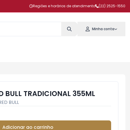
Regiões e horários de atendimento
(22) 2525-1550
Minha conta
D BULL TRADICIONAL 355ML
RED BULL
Adicionar ao carrinho
Subtotal:
R$ 0,00