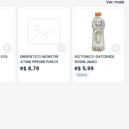
Ver mais
Add
Add
Add
+
3
+
5
+
10
+
3
+
5
+
10
+
3
COOL
ENERGETICO MONSTER
ISOTONICO GATORADE
473ML PIPELINE PUNCH
500ML LIMAO
R$ 8,79
R$ 5,99
500ml