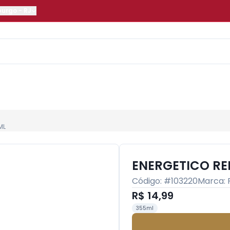
burgo
-
RJ
ML
ENERGETICO RE
Código: #
103220
Marca:
R$ 14,99
355ml