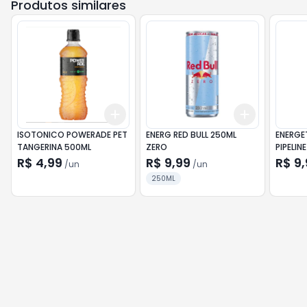
Produtos similares
Add
Add
+
3
+
5
+
10
+
3
+
5
+
ISOTONICO POWERADE PET
ENERG RED BULL 250ML
ENERGETICO
TANGERINA 500ML
ZERO
PIPELIN
R$ 4,99
R$ 9,99
R$ 9,
/
un
/
un
250ML